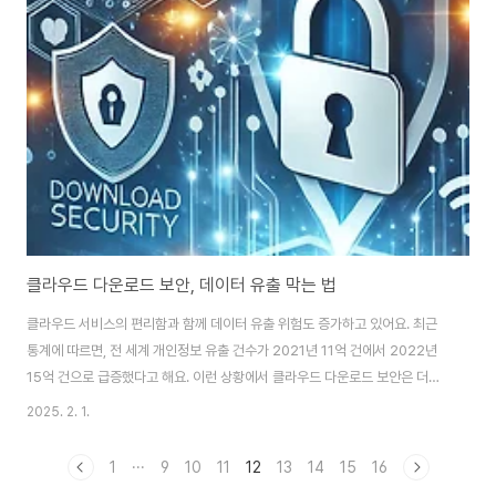
다운로드는 편리하지만, 주의하지 않으면 큰 문제를 일으킬 수 있어요. 불법적
이거나 신뢰할 수 없는 앱을 다운로드하면 스마트폰이 악성코드에 감염될 위험
이 커져요. 더 심각한 것은 이런 악성 프로그램을 통해 개인정보가 유출되어 범
죄에 악용될 수 있다는 거예요.한..
클라우드 다운로드 보안, 데이터 유출 막는 법
클라우드 서비스의 편리함과 함께 데이터 유출 위험도 증가하고 있어요. 최근
통계에 따르면, 전 세계 개인정보 유출 건수가 2021년 11억 건에서 2022년
15억 건으로 급증했다고 해요. 이런 상황에서 클라우드 다운로드 보안은 더욱
중요해지고 있습니다. 오늘은 클라우드 환경에서 안전하게 데이터를 다운로드
2025. 2. 1.
하고 관리하는 방법에 대해 알아보겠습니다.클라우드 다운로드의 위험성클라
우드 서비스는 편리하지만, 동시에 여러 보안 위협에 노출될 수 있어요. 주요 위
1
···
9
10
11
12
13
14
15
16
험 요소들을 살펴볼까요?데이터 유출: 클라우드에 저장된 민감한 정보가 외부