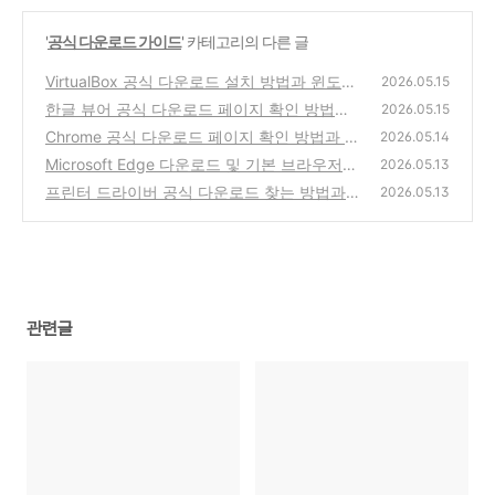
'
공식 다운로드 가이드
' 카테고리의 다른 글
VirtualBox 공식 다운로드 설치 방법과 윈도우
2026.05.15
호환성 체크
한글 뷰어 공식 다운로드 페이지 확인 방법과
(0)
2026.05.15
설치 전 주의사항
Chrome 공식 다운로드 페이지 확인 방법과 설
(0)
2026.05.14
치 오류 대처법
Microsoft Edge 다운로드 및 기본 브라우저
(0)
2026.05.13
설정 방법
프린터 드라이버 공식 다운로드 찾는 방법과
(0)
2026.05.13
모델명 확인 요령
(0)
관련글