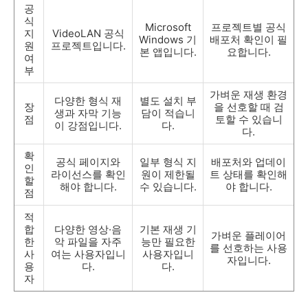
공
식
Microsoft
프로젝트별 공식
지
VideoLAN 공식
Windows 기
배포처 확인이 필
원
프로젝트입니다.
본 앱입니다.
요합니다.
여
부
가벼운 재생 환경
다양한 형식 재
별도 설치 부
장
을 선호할 때 검
생과 자막 기능
담이 적습니
점
토할 수 있습니
이 강점입니다.
다.
다.
확
공식 페이지와
일부 형식 지
배포처와 업데이
인
라이선스를 확인
원이 제한될
트 상태를 확인해
할
해야 합니다.
수 있습니다.
야 합니다.
점
적
합
다양한 영상·음
기본 재생 기
가벼운 플레이어
한
악 파일을 자주
능만 필요한
를 선호하는 사용
사
여는 사용자입니
사용자입니
자입니다.
용
다.
다.
자