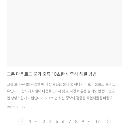
다운로드 안 되는 주요 원인크롬 PDF 다운로드 오류나 무응답 현상은 다음과
같은 여러 원인에서 비롯됩니다.크롬 브라우저의 설정 오류 또는 PDF 뷰어 기
능 비활성화캐시, 쿠키 과다 축적으로 인한 임시 데이터 충돌하드웨어 가속 기
능과 브라우저 충돌특정 P..
크롬 다운로드 불가 오류 10초완성 즉시 해결 방법
크롬 브라우저를 사용할 때 가장 불편한 문제 중 하나가 바로 다운로드 불가 오
류입니다. 갑자기 파일이 다운로드되지 않고, 저장 버튼을 눌러도 반응이 없으
면 당황스럽기 마련입니다. 2025년 최신 정보와 검증된 해결책들을 바탕으로
크롬 다운로드 불가 문제를 10초 만에 즉시 해결하는 방법을 체계적으로 알려
2025. 8. 29.
드리겠습니다.크롬 다운로드 불가 원인과 기본 점검 사항다운로드 오류가 발생
하는 이유는 다양하지만, 주로 다음과 같은 경우가 원인입니다.인터넷 연결 불
1
···
3
4
5
6
7
8
9
···
17
안정브라우저 캐시 및 쿠키 문제확장 프로그램 간 충돌 또는 과도한 리소스 사