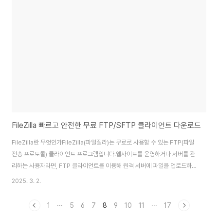
니다.윈도우 기본 복사 기능보다 최대 2배 이상 빠른 속도로 파일을 이동할 수
있으며, SSD 및 HDD뿐만 아니라 네트워크 드라이브, 외장 하드, USB 장치에
서도 효과적으로 사용할 수 있습니다.TeraCopy 다운로드 및 설치 방법다운
로드 방법Tera..
FileZilla 빠르고 안전한 무료 FTP/SFTP 클라이언트 다운로드
FileZilla란 무엇인가FileZilla(파일질라)는 무료로 사용할 수 있는 FTP(파일
전송 프로토콜) 클라이언트 프로그램입니다.웹사이트를 운영하거나 서버를 관
리하는 사용자라면, FTP 클라이언트를 이용해 원격 서버에 파일을 업로드하
거나 다운로드해야 하는 경우가 많습니다.FileZilla는 빠른 속도와 안정적인 연
2025. 3. 2.
결, 쉬운 인터페이스 덕분에 많은 사용자들에게 사랑받고 있습니다.또한, FTP
뿐만 아니라 SFTP(보안 파일 전송 프로토콜), FTPS(SSL을 이용한 보안
1
···
5
6
7
8
9
10
11
···
17
FTP)도 지원하여 보안성이 중요한 파일 전송에도 적합합니다.이번 글에서는