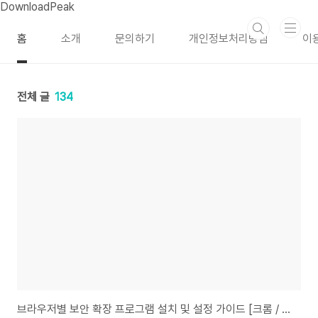
본문 바로가기
DownloadPeak
홈
소개
문의하기
개인정보처리방침
이
전체 글
134
브라우저별 보안 확장 프로그램 설치 및 설정 가이드 [크롬 / 엣지 / 파이어폭스]